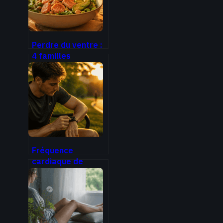
digestifs
Perdre du ventre :
4 familles
d’aliments clés et
la stratégie du
dîner pour
déstocker
Fréquence
cardiaque de
récupération :
pourquoi une chute
inférieure à 12
battements est un
signal d’alerte