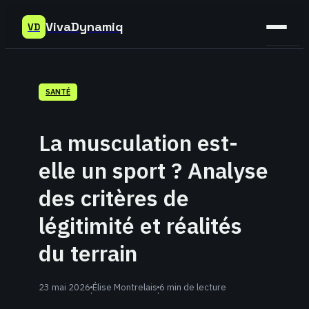
VivaDynamiq
VD
Sant
SANTÉ
Bien-
être
La musculation est-
Déve
elle un sport ? Analyse
Perso
des critères de
légitimité et réalités
du terrain
23 mai 2026
Élise Montrelais
6 min de lecture
·
·