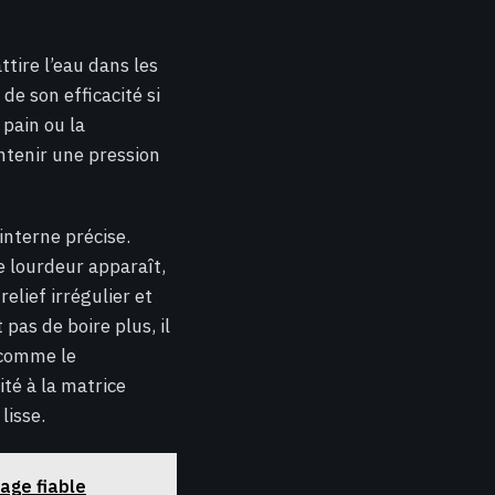
ttire l’eau dans les
de son efficacité si
 pain ou la
ntenir une pression
interne précise.
e lourdeur apparaît,
relief irrégulier et
 pas de boire plus, il
x comme le
té à la matrice
lisse.
rage fiable