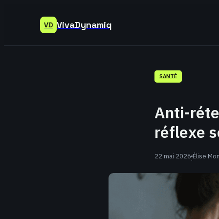
VivaDynamiq
VD
SANTÉ
Anti-réte
réflexe s
22 mai 2026
Élise Mon
·