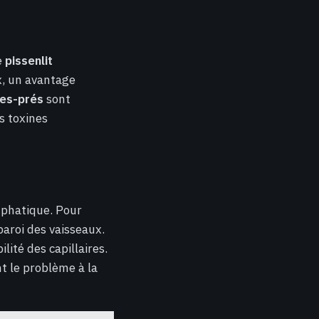
e
pissenlit
x, un avantage
des-prés
sont
s toxines
mphatique. Pour
paroi des vaisseaux.
lité des capillaires.
nt le problème à la