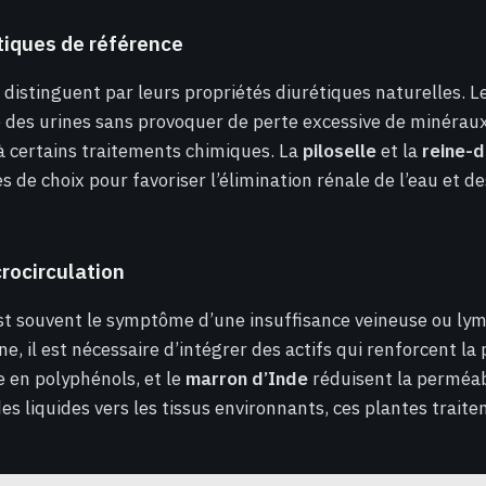
tiques de référence
 distinguent par leurs propriétés diurétiques naturelles. L
des urines sans provoquer de perte excessive de minérau
à certains traitements chimiques. La
piloselle
et la
reine-
s de choix pour favoriser l’élimination rénale de l’eau et de
crocirculation
est souvent le symptôme d’une insuffisance veineuse ou ly
, il est nécessaire d’intégrer des actifs qui renforcent la 
he en polyphénols, et le
marron d’Inde
réduisent la perméabi
des liquides vers les tissus environnants, ces plantes traite