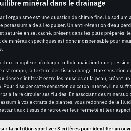
quilibre minéral dans le drainage
par l’organisme est une question de chimie fine. Le sodium a
le potassium aide à l’expulser. Un anti-rétention d’eau perd 
st saturée en sel caché, présent dans les plats préparés, le
rt de minéraux spécifiques est donc indispensable pour mai
e.
ucture complexe où chaque cellule maintient une pression 
e est rompu, la texture des tissus change. Une sensation d
se
dense s’infiltrait entre les muscles et la peau, créant un 
. Pour dissiper cette sensation de coton interne, il ne suffit
rps à faire circuler ses fluides. En associant des minérau
ssium à vos extraits de plantes, vous redonnez de la fluidi
mettant aux tissus de retrouver leur fermeté et leur aspect 
 sur la nutrition sportive : 3 critères pour identifier un ouv