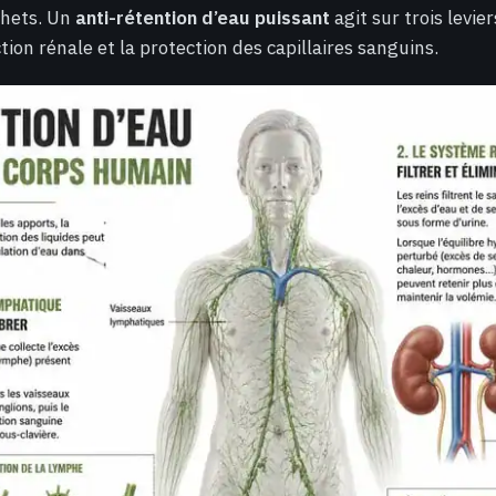
chets. Un
anti-rétention d’eau puissant
agit sur trois levier
tion rénale et la protection des capillaires sanguins.