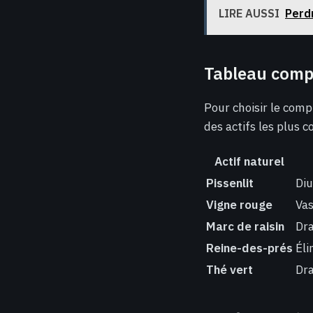
LIRE AUSSI
Perdr
Tableau compa
Pour choisir le comp
des actifs les plus c
Actif naturel
Pissenlit
Diu
Vigne rouge
Vas
Marc de raisin
Dra
Reine-des-prés
Éli
Thé vert
Dra