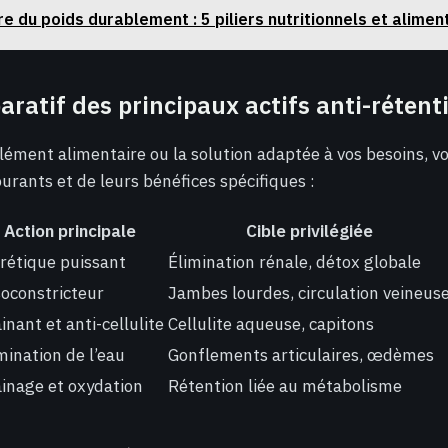
e du poids durablement : 5 piliers nutritionnels et alime
ratif des principaux actifs anti-rétent
lément alimentaire ou la solution adaptée à vos besoins, voi
ourants et de leurs bénéfices spécifiques :
Action principale
Cible privilégiée
rétique puissant
Élimination rénale, détox globale
oconstricteur
Jambes lourdes, circulation veineus
inant et anti-cellulite
Cellulite aqueuse, capitons
mination de l’eau
Gonflements articulaires, œdèmes
inage et oxydation
Rétention liée au métabolisme