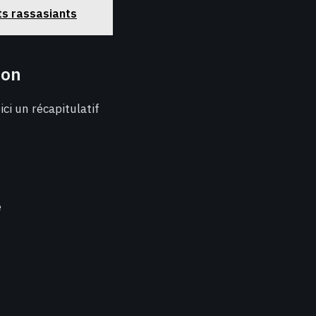
nts rassasiants
ion
ci un récapitulatif
e