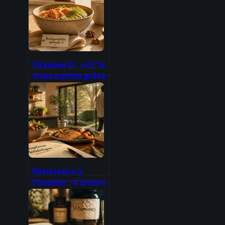
leviers pour briser
le cercle vicieux du
stress
Vitamine D : +32 %
d’absorption grâce
à ce réglage de
votre repas de
midi
Résistance à
l’insuline : 4 leviers
naturels pour
restaurer votre
métabolisme