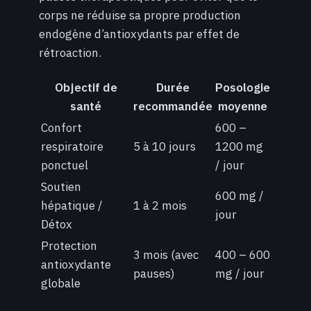
corps ne réduise sa propre production
endogène d’antioxydants par effet de
rétroaction.
Objectif de
Durée
Posologie
santé
recommandée
moyenne
Confort
600 –
respiratoire
5 à 10 jours
1200 mg
ponctuel
/ jour
Soutien
600 mg /
hépatique /
1 à 2 mois
jour
Détox
Protection
3 mois (avec
400 – 600
antioxydante
pauses)
mg / jour
globale