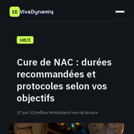
VivaDynamiq
VD
Sant
SANTÉ
Bien-
être
Cure de NAC : durées
Déve
recommandées et
Perso
protocoles selon vos
objectifs
27 juin 2026
Élise Montrelais
5 min de lecture
·
·