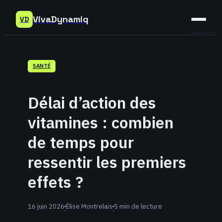
VivaDynamiq
VD
Sant
SANTÉ
Bien-
être
Délai d’action des
Déve
vitamines : combien
Perso
de temps pour
ressentir les premiers
effets ?
16 juin 2026
Élise Montrelais
5 min de lecture
·
·