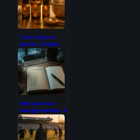
Toux sèche ou
grasse : 4 huiles
essentielles pour
libérer vos voies
respiratoires
Retrouver son
énergie mentale : 4
leviers concrets
pour dissiper le
brouillard cognitif