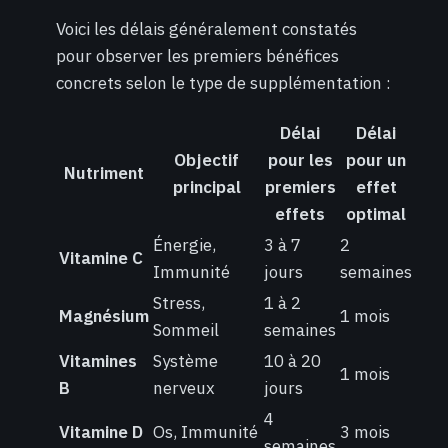
Voici les délais généralement constatés
pour observer les premiers bénéfices
concrets selon le type de supplémentation :
Délai
Délai
Objectif
pour les
pour un
Nutriment
principal
premiers
effet
effets
optimal
Énergie,
3 à 7
2
Vitamine C
Immunité
jours
semaines
Stress,
1 à 2
Magnésium
1 mois
Sommeil
semaines
Vitamines
Système
10 à 20
1 mois
B
nerveux
jours
4
Vitamine D
Os, Immunité
3 mois
semaines