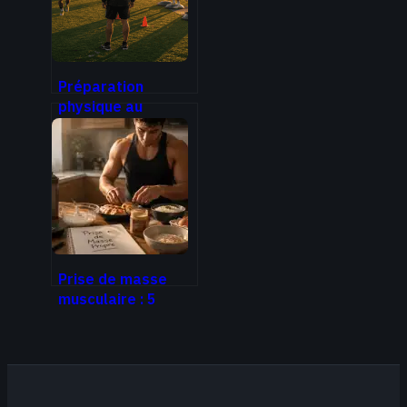
Préparation
physique au
football : divisez
par 3 le risque de
blessures avec
une planification
adaptée
Prise de masse
musculaire : 5
aliments clés et le
dosage protéique
pour progresser
sans gras