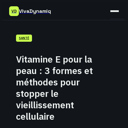
VivaDynamiq
VD
Sant
SANTÉ
Bien-
être
Vitamine E pour la
Déve
peau : 3 formes et
Perso
méthodes pour
stopper le
vieillissement
cellulaire