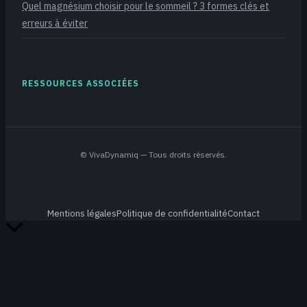
Quel magnésium choisir pour le sommeil ? 3 formes clés et
erreurs à éviter
RESSOURCES ASSOCIÉES
©
VivaDynamiq
— Tous droits réservés.
Mentions légales
Politique de confidentialité
Contact
Retour
en
haut