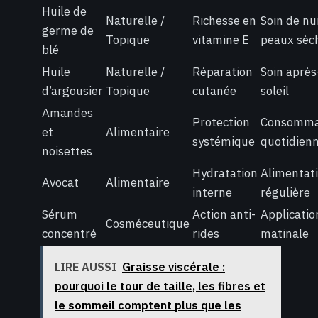
Huile de
Naturelle /
Richesse en
Soin de nu
germe de
Topique
vitamine E
peaux sèc
blé
Huile
Naturelle /
Réparation
Soin après
d’argousier
Topique
cutanée
soleil
Amandes
Protection
Consomma
et
Alimentaire
systémique
quotidien
noisettes
Hydratation
Alimentat
Avocat
Alimentaire
interne
régulière
Sérum
Action anti-
Applicatio
Cosméceutique
concentré
rides
matinale
LIRE AUSSI
Graisse viscérale :
pourquoi le tour de taille, les fibres et
le sommeil comptent plus que les