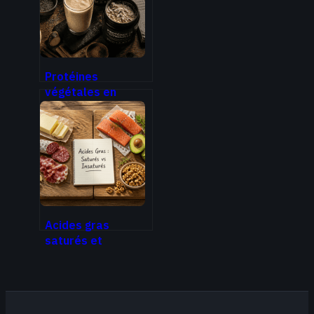
l’emprise
Protéines
végétales en
poudre : 3 risques
réels et comment
les éviter
Acides gras
saturés et
insaturés : 3
différences
majeures pour
protéger votre