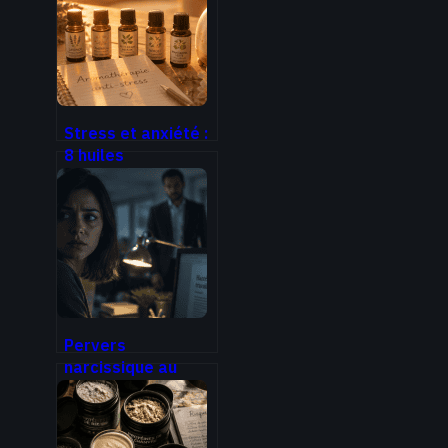
Stress et anxiété :
8 huiles
essentielles pour
retrouver votre
sérénité au
quotidien
Pervers
narcissique au
travail : identifier
la manipulation
pour briser