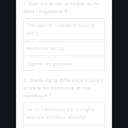
1. Quel est le rôle principal du fer
dans l'organisme ?
Transporter l'oxygène dans le
sang
Renforcer les os
Digérer les graisses
2. Quelle est la différence majeure
entre le fer héminique et non
héminique ?
Le fer héminique est d'origine
animale et mieux absorbé