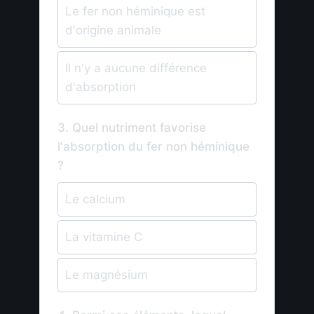
Le fer non héminique est
d'origine animale
Il n'y a aucune différence
d'absorption
3. Quel nutriment favorise
l'absorption du fer non héminique
?
Le calcium
La vitamine C
Le magnésium