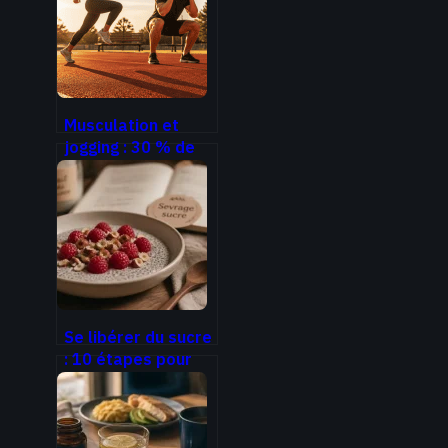
nourrie sans fini
gras
Musculation et
jogging : 30 % de
blessures en
moins, silhouette
athlétique et
performance
durable
Se libérer du sucre
: 10 étapes pour
briser l’addiction
sans frustration