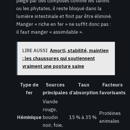
piégé par des composés comme les tanins
ou les phytates, il reste bloqué dans la
lumière intestinale et finit par être éliminé.
Manger « riche en fer » ne suffit donc pas :
il faut manger « assimilable ».
LIRE AUSSI
Amorti, stabilité, maintien
: les chaussures qui soutiennent
vraiment une posture saine
Type de
Sources
Taux
Facteurs
fer
principales
d’absorption
favorisants
Viande
rouge,
Protéines
Héminique
boudin
15 % à 35 %
animales
noir, foie,