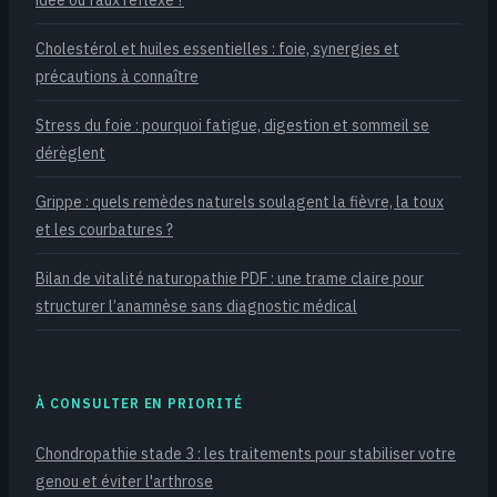
Cholestérol et huiles essentielles : foie, synergies et
précautions à connaître
Stress du foie : pourquoi fatigue, digestion et sommeil se
dérèglent
Grippe : quels remèdes naturels soulagent la fièvre, la toux
et les courbatures ?
Bilan de vitalité naturopathie PDF : une trame claire pour
structurer l’anamnèse sans diagnostic médical
À CONSULTER EN PRIORITÉ
Chondropathie stade 3 : les traitements pour stabiliser votre
genou et éviter l'arthrose