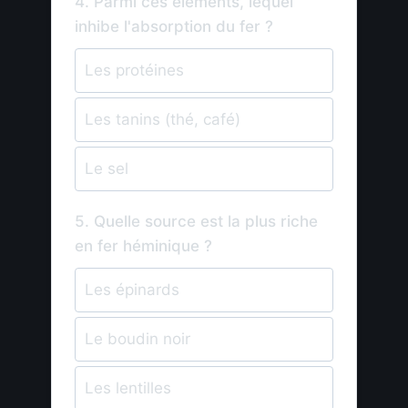
4. Parmi ces éléments, lequel
inhibe l'absorption du fer ?
Les protéines
Les tanins (thé, café)
Le sel
5. Quelle source est la plus riche
en fer héminique ?
Les épinards
Le boudin noir
Les lentilles