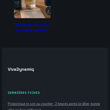
Prise de chrome :
le timing optimal
pour réguler votre
glycémie et
stopper les
fringales
VivaDynamiq
DERNIÈRES FICHES
Probiotique le soir au coucher : 2 heures après le dîner, bonne
idée ou faux réflexe ?