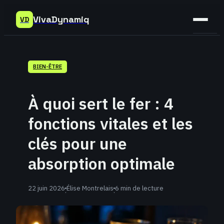
VivaDynamiq
VD
Sant
BIEN-ÊTRE
Bien-
être
À quoi sert le fer : 4
Déve
fonctions vitales et les
Perso
clés pour une
absorption optimale
22 juin 2026
Élise Montrelais
6 min de lecture
·
·