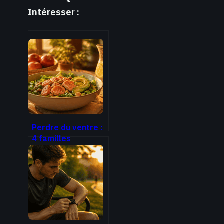
Intéresser :
Perdre du ventre :
4 familles
d’aliments clés et
la stratégie du
dîner pour
déstocker