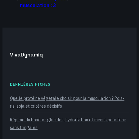
musculation : 3
signaux pour
distinguer l’effort
de la blessure
VivaDynamiq
DERNIÈRES FICHES
Quelle protéine végétale choisir pour la musculation ? Pois-
riz, soja et critères décisifs
Régime du boxeur : glucides, hydratation et menus pour tenir
sans fringales