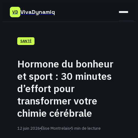
VivaDynamiq
VD
Sant
SANTÉ
Bien-
être
Hormone du bonheur
Déve
et sport : 30 minutes
Perso
d’effort pour
transformer votre
chimie cérébrale
12 juin 2026
Élise Montrelais
5 min de lecture
·
·