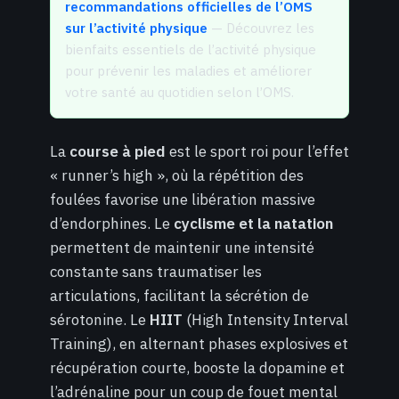
recommandations officielles de l’OMS
sur l’activité physique
— Découvrez les
bienfaits essentiels de l’activité physique
pour prévenir les maladies et améliorer
votre santé au quotidien selon l’OMS.
La
course à pied
est le sport roi pour l’effet
« runner’s high », où la répétition des
foulées favorise une libération massive
d’endorphines. Le
cyclisme et la natation
permettent de maintenir une intensité
constante sans traumatiser les
articulations, facilitant la sécrétion de
sérotonine. Le
HIIT
(High Intensity Interval
Training), en alternant phases explosives et
récupération courte, booste la dopamine et
l’adrénaline pour un coup de fouet mental