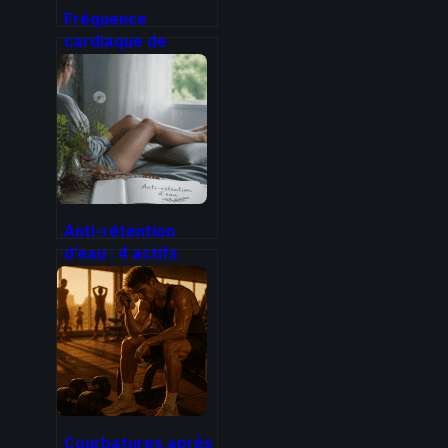
Fréquence
cardiaque de
récupération :
pourquoi une chute
inférieure à 12
battements est un
signal d’alerte
Anti-rétention
d’eau : 4 actifs
drainants et le
réflexe sel pour
dégonfler
Courbatures après