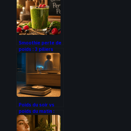
fringales et gagner
en énergie
Smoothie perte de
poids : 3 piliers
nutritionnels pour
brûler les graisses
sans frustration
Poids du soir vs
poids du matin :
pourquoi la
balance affiche 2
kilos de plus et