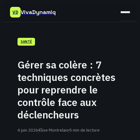
VivaDynamiq
VD
Sant
SANTÉ
Bien-
être
Gérer sa colère : 7
Déve
techniques concrètes
Perso
pour reprendre le
contrôle face aux
déclencheurs
4 juin 2026
Élise Montrelais
5 min de lecture
·
·