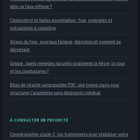
idée ou faux réflexe ?
Cholestérol et huiles essentielles : foie, synergies et
précautions à connaître
Stress du foie : pourquoi fatigue, digestion et sommeil se
dérèglent
Grippe : quels remèdes naturels soulagent la fièvre, la toux
et les courbatures ?
Bilan de vitalité naturopathie PDF : une trame claire pour
structurer l’anamnèse sans diagnostic médical
À CONSULTER EN PRIORITÉ
Chondropathie stade 3 : les traitements pour stabiliser votre