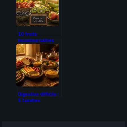
gain de force
10 fruits
incontournables
pour booster votre
santé et votre
vitalité au
quotidien
Digestion difficile :
5 familles
d’aliments à éviter
pour retrouver un
ventre plat