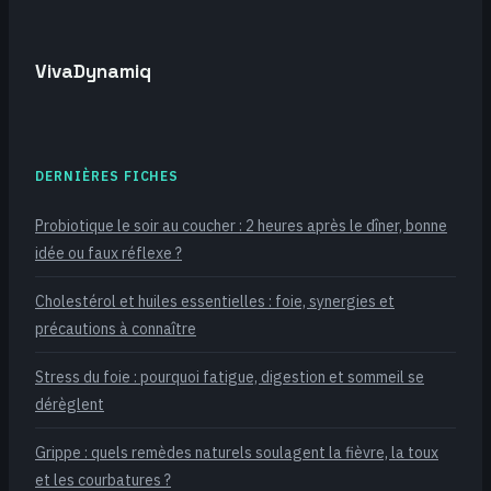
VivaDynamiq
DERNIÈRES FICHES
Probiotique le soir au coucher : 2 heures après le dîner, bonne
idée ou faux réflexe ?
Cholestérol et huiles essentielles : foie, synergies et
précautions à connaître
Stress du foie : pourquoi fatigue, digestion et sommeil se
dérèglent
Grippe : quels remèdes naturels soulagent la fièvre, la toux
et les courbatures ?