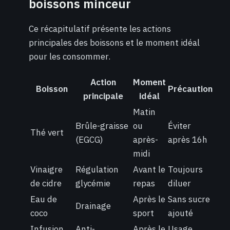
boissons minceur
Ce récapitulatif présente les actions
principales des boissons et le moment idéal
pour les consommer.
Action
Moment
Boisson
Précaution
principale
idéal
Matin
Brûle-graisse
ou
Éviter
Thé vert
(EGCG)
après-
après 16h
midi
Vinaigre
Régulation
Avant le
Toujours
de cidre
glycémie
repas
diluer
Eau de
Après le
Sans sucre
Drainage
coco
sport
ajouté
Infusion
Anti-
Après le
Usage