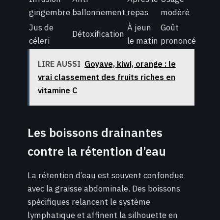
gingembre
ballonnement
repas
modéré
Jus de
À jeun
Goût
Détoxification
céleri
le matin
prononcé
LIRE AUSSI
Goyave, kiwi, orange : le
vrai classement des fruits riches en
vitamine C
Les boissons drainantes
contre la rétention d’eau
La rétention d’eau est souvent confondue
avec la graisse abdominale. Des boissons
spécifiques relancent le système
lymphatique et affinent la silhouette en