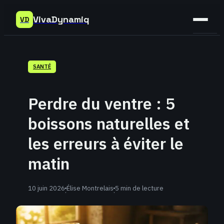
VivaDynamiq
VD
Sant
SANTÉ
Bien-
être
Perdre du ventre : 5
Déve
boissons naturelles et
Perso
les erreurs à éviter le
matin
10 juin 2026
Élise Montrelais
5 min de lecture
·
·