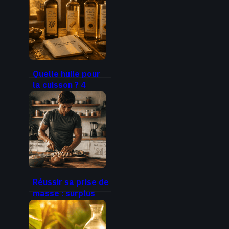
Quelle huile pour
la cuisson ? 4
réflexes pour
éviter la toxicité
et préserver vos
nutriments
Réussir sa prise de
masse : surplus
calorique,
stratégie
nutritionnelle et