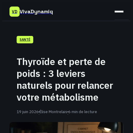
VivaDynamiq
VD
Sant
SANTÉ
Bien-
être
Thyroïde et perte de
Déve
poids : 3 leviers
Perso
naturels pour relancer
votre métabolisme
19 juin 2026
Élise Montrelais
6 min de lecture
·
·