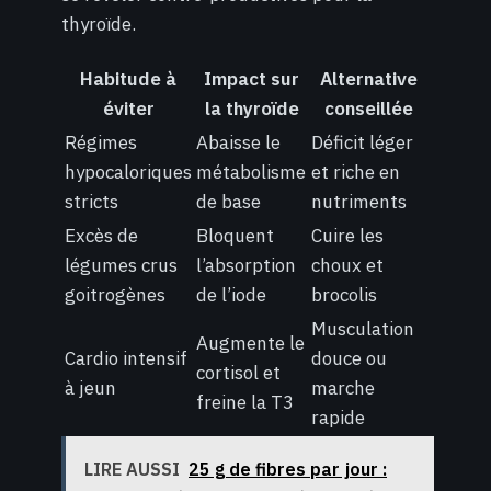
thyroïde.
Habitude à
Impact sur
Alternative
éviter
la thyroïde
conseillée
Régimes
Abaisse le
Déficit léger
hypocaloriques
métabolisme
et riche en
stricts
de base
nutriments
Excès de
Bloquent
Cuire les
légumes crus
l’absorption
choux et
goitrogènes
de l’iode
brocolis
Musculation
Augmente le
Cardio intensif
douce ou
cortisol et
à jeun
marche
freine la T3
rapide
LIRE AUSSI
25 g de fibres par jour :