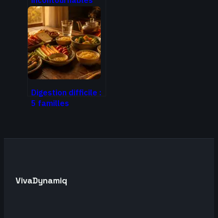
pour booster votre
santé et votre
vitalité au
quotidien
Digestion difficile :
5 familles
d’aliments à éviter
pour retrouver un
ventre plat
VivaDynamiq