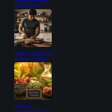
Quelle huile pour
la cuisson ? 4
réflexes pour
éviter la toxicité
et préserver vos
nutriments
Réussir sa prise de
masse : surplus
calorique,
stratégie
nutritionnelle et
gain de force
10 fruits
incontournables