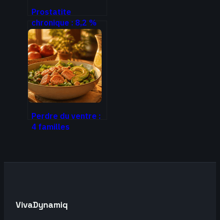
Prostatite
chronique : 8,2 %
des hommes
touchés et 3
leviers pour briser
le cercle vicieux du
stress
Perdre du ventre :
4 familles
d’aliments clés et
la stratégie du
dîner pour
déstocker
VivaDynamiq