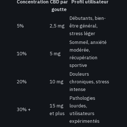
Concentration
CBD par
Profil utilisateur
goutte
Débutants, bien-
5%
2,5 mg
être général,
stress léger
Sommeil, anxiété
modérée,
10%
5 mg
récupération
sportive
Douleurs
20%
10 mg
chroniques, stress
intense
Pathologies
15 mg
lourdes,
30% +
et plus
utilisateurs
expérimentés