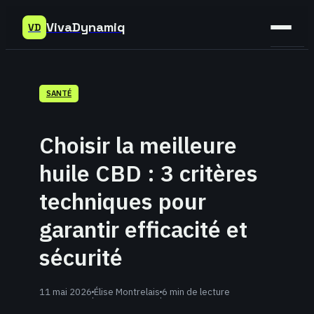
VivaDynamiq
VD
Sant
SANTÉ
Bien-
être
Choisir la meilleure
Déve
huile CBD : 3 critères
Perso
techniques pour
garantir efficacité et
sécurité
11 mai 2026
Élise Montrelais
6 min de lecture
·
·