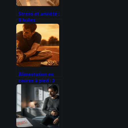
Stress et anxiété :
8 huiles
essentielles pour
retrouver votre
sérénité au
quotidien
Alimentation en
course à pied : 3
règles d’or pour
booster votre
énergie et éviter
les troubles
digestifs