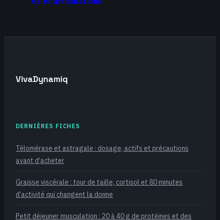
os et articulations
: 4 nutriments clés
et conseils pour
votre mobilité
VivaDynamiq
DERNIÈRES FICHES
Télomérase et astragale : dosage, actifs et précautions
avant d’acheter
Graisse viscérale : tour de taille, cortisol et 80 minutes
d’activité qui changent la donne
Petit déjeuner musculation : 20 à 40 g de protéines et des