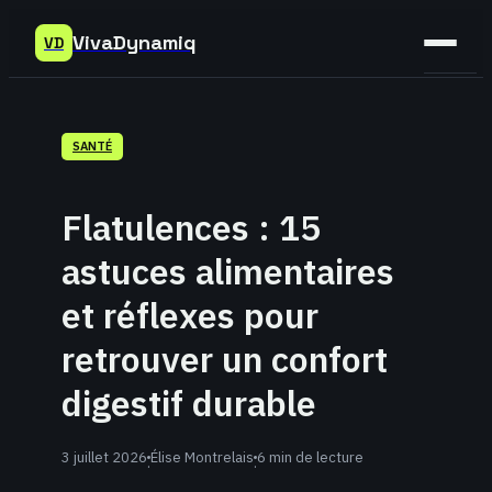
VivaDynamiq
VD
Sant
SANTÉ
Bien-
être
Flatulences : 15
Déve
astuces alimentaires
Perso
et réflexes pour
retrouver un confort
digestif durable
3 juillet 2026
Élise Montrelais
6 min de lecture
·
·