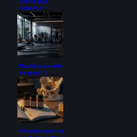
Acides gras
saturés et
insaturés : 3
différences
majeures pour
protéger votre
cœur
Machines de salle
de sport : 3
réglages de
sécurité pour
progresser sans
stagner
Vitamines pour les