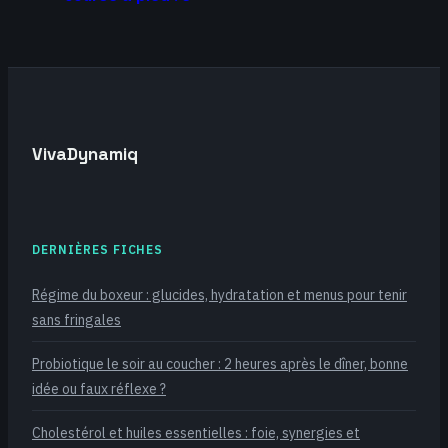
règles d’or pour
booster votre
énergie et éviter
les troubles
digestifs
VivaDynamiq
DERNIÈRES FICHES
Régime du boxeur : glucides, hydratation et menus pour tenir
sans fringales
Probiotique le soir au coucher : 2 heures après le dîner, bonne
idée ou faux réflexe ?
Cholestérol et huiles essentielles : foie, synergies et