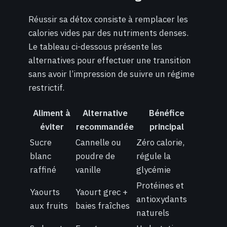
Réussir sa détox consiste à remplacer les
calories vides par des nutriments denses.
Le tableau ci-dessous présente les
alternatives pour effectuer une transition
sans avoir l’impression de suivre un régime
restrictif.
Aliment à
Alternative
Bénéfice
éviter
recommandée
principal
Sucre
Cannelle ou
Zéro calorie,
blanc
poudre de
régule la
raffiné
vanille
glycémie
Protéines et
Yaourts
Yaourt grec +
antioxydants
aux fruits
baies fraîches
naturels