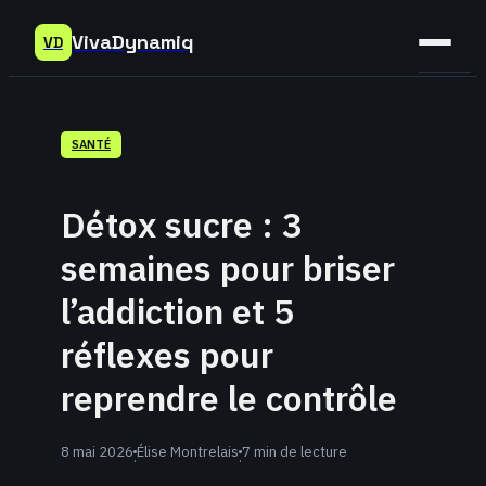
VivaDynamiq
VD
Sant
SANTÉ
Bien-
être
Détox sucre : 3
Déve
semaines pour briser
Perso
l’addiction et 5
réflexes pour
reprendre le contrôle
8 mai 2026
Élise Montrelais
7 min de lecture
·
·