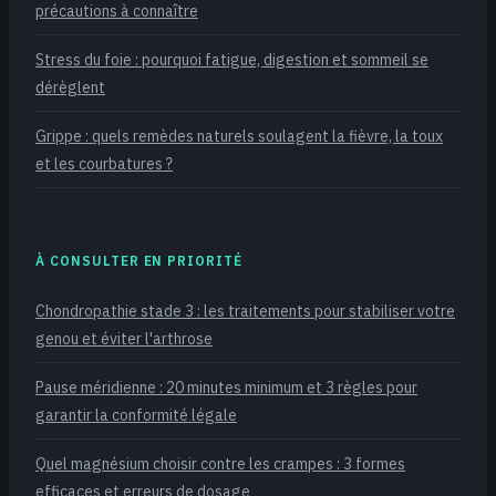
précautions à connaître
Stress du foie : pourquoi fatigue, digestion et sommeil se
dérèglent
Grippe : quels remèdes naturels soulagent la fièvre, la toux
et les courbatures ?
À CONSULTER EN PRIORITÉ
Chondropathie stade 3 : les traitements pour stabiliser votre
genou et éviter l'arthrose
Pause méridienne : 20 minutes minimum et 3 règles pour
garantir la conformité légale
Quel magnésium choisir contre les crampes : 3 formes
efficaces et erreurs de dosage