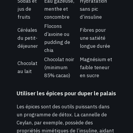
Sodas et
Eau gazeuse,
Hydratation
jus de
menthe et
sans pic
fruits
concombre
d’insuline
Flocons
Céréales
Fibres pour
d’avoine ou
du petit-
une satiété
pudding de
déjeuner
longue durée
chia
Chocolat noir
Magnésium et
Chocolat
(minimum
faible teneur
au lait
85% cacao)
en sucre
Utiliser les épices pour duper le palais
Les épices sont des outils puissants dans
un programme de détox. La cannelle de
Ceylan, par exemple, possède des
propriétés mimétiques de l’insuline, aidant