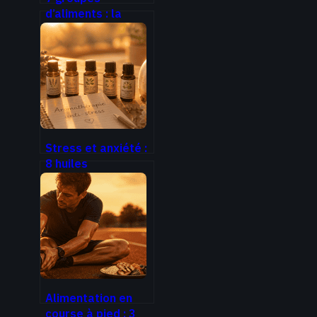
d’aliments : la
méthode simple
pour structurer
vos repas et
optimiser votre
santé
Stress et anxiété :
8 huiles
essentielles pour
retrouver votre
sérénité au
quotidien
Alimentation en
course à pied : 3