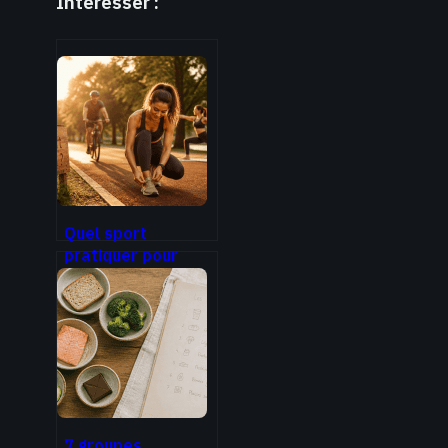
Intéresser :
Quel sport
pratiquer pour
durer ? 4 critères
pour choisir
l’activité qui vous
correspond
vraiment
7 groupes