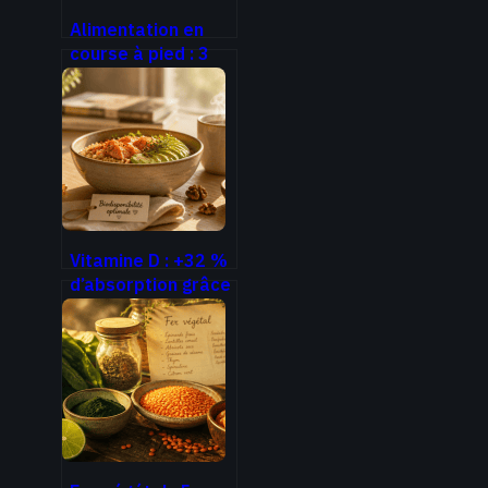
Alimentation en
course à pied : 3
règles d’or pour
booster votre
énergie et éviter
les troubles
digestifs
Vitamine D : +32 %
d’absorption grâce
à ce réglage de
votre repas de
midi