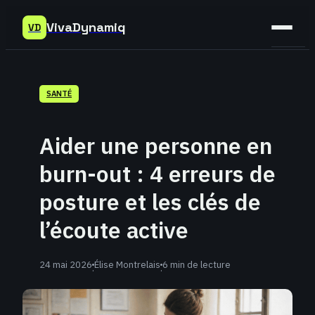
VivaDynamiq
VD
Sant
SANTÉ
Bien-
être
Aider une personne en
Déve
burn-out : 4 erreurs de
Perso
posture et les clés de
l’écoute active
24 mai 2026
Élise Montrelais
6 min de lecture
·
·