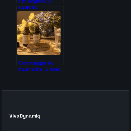
Fer végétal : 5
sources
insoupçonnées et
la méthode pour
tripler son
absorption
Cure onagre et
bourrache : 3 mois
de traitement pour
des résultats
visibles
VivaDynamiq